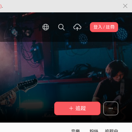
)
.
登入 / 註冊
＋ 追蹤
音樂
粉絲
追蹤中