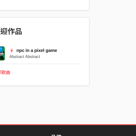
到嘴边，又好像没有再说的必要。 我甚至
戏主角那样拥有一个像样的反派？？！ 作
曲：czkl 编曲：Abstract Abstract 人
吉他：Antqwq/czkl 贝斯：inu 鼓组：
歡迎作品
 制作人：Sean 吴笑然 录音：Sean 吴笑然
ean 家庭工作室、蚌壳音乐实验室（鼓
npc in a pixel game
Sean 吴笑然 母带：Sean 吴笑然 封面
Abstract Abstract
部歌曲