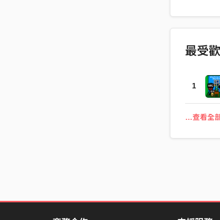
你说的话
不能像游
词：czkl 作
声：czkl 
最受
Greeen
录音室：S
组） 混音：
1
设计：inu
…查看全