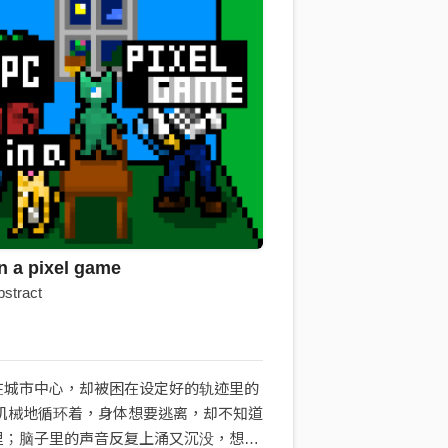
n a pixel game
bstract
在城市中心，却被困在设定好的轨迹里的
常机械地循环着，身体想要逃离，却不知道
里；脑子里的声音反复上涌又沉没，想和