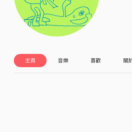
主頁
音樂
喜歡
關