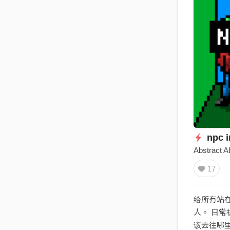
npc i
Abstract A
17
给所有站
人。 日
该去往哪