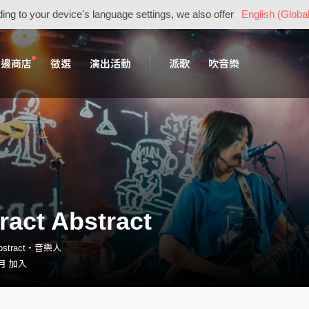
ing to your device's language settings, we also offer
English (Global
周邊商店
徵選
演出活動
派歌
吹音樂
ract Abstract
Abstract・音樂人
 月 加入