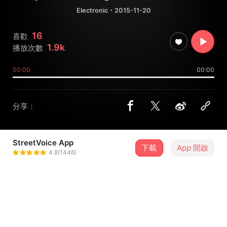
Electronic
・2015-11-20
16
喜歡
1.9k
播放次數
00:00
00:00
分享：
StreetVoice App
下載
App 開啟
fish.the
4.8(1446)
＋ 追蹤
@Ableton_Live_CT_fishthe
歌詞