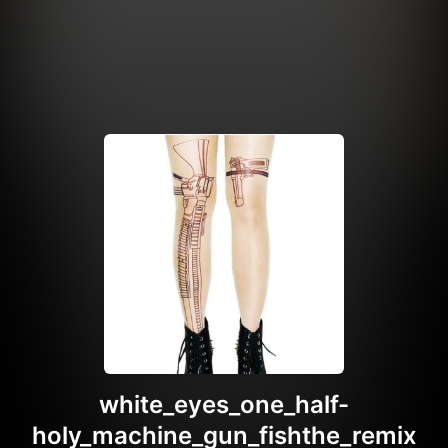
white_eyes_one_half-
holy_machine_gun_fishthe_remix