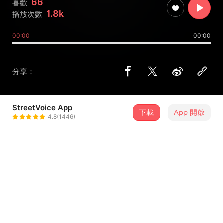
66
喜歡
1.8k
播放次數
00:00
00:00
分享：
StreetVoice App
下載
App 開啟
他方世界
4.8(1446)
＋ 追蹤
@AWorldElsewhere
歌詞
半间半界-他方世界