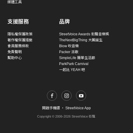
媒體工具
支援服務
品牌
隱私權保護政策
StreetVoice Awards 街聲音樂獎
著作權保護措施
TheNextBigThing 大團誕生
會員服務條款
Blow 吹音樂
免責聲明
Packer 派歌
幫助中心
SimpleLife 簡單生活節
ParkPark Carnival
一起比 YEAH 吧
開啟手機版
・
StreetVoice App
Copyright © 2006-2026 StreetVoice 街聲.