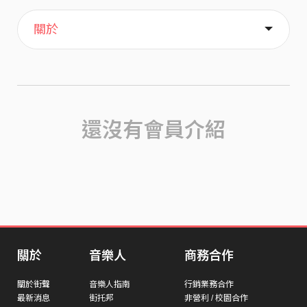
主頁
歌單
喜歡
關於
還沒有會員介紹
關於
音樂人
商務合作
關於街聲
音樂人指南
行銷業務合作
最新消息
街托邦
非營利 / 校園合作