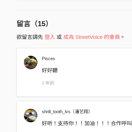
愈倚愈近愈倚愈近
咱的心嘛愈倚愈近
留言（
15
）
啥物時陣才會當去恁兜
我想欲跟你kheh佇膨椅
欲留言請先
登入
或
成為 StreetVoice 的會員
。
看你上佮意的彼支片
你有講過一對愛人仔
Pisces
想欲將對方放袂記
敢會有彼一工
好好聽
你嘛會想欲將我放袂記
3 年前
寒天到的時陣
我想欲跟你褪剝裼
蓋仝一領棉被
shrill_tooth_lvs（潘艺翔）
愈倚愈近
好听！支持你！！加油！！！合作呼叫panx
焐著你的皮膚