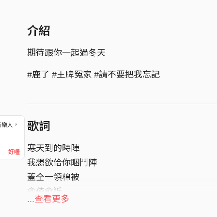
介紹
期待跟你一起過冬天
#鹿了 #王牌冤家 #請不要把我忘記
歌詞
音樂人，
！
寒天到的時陣
好喔
我想欲佮你睏鬥陣
蓋仝一領棉被
愈倚愈近
...查看更多
焐著你的皮膚