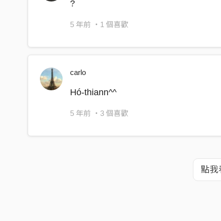
?
5 年前
・1 個喜歡
carlo
Hó-thiann^^
5 年前
・3 個喜歡
點我