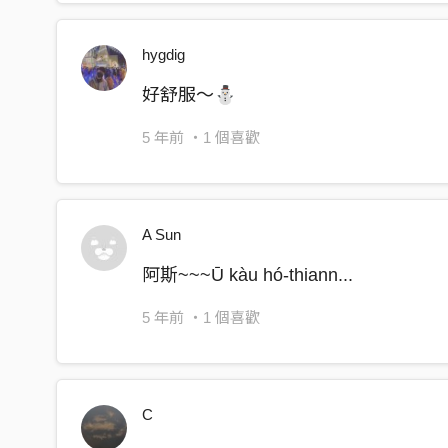
hygdig
好舒服～⛄️
5 年前
・1 個喜歡
A Sun
阿斯~~~Ū kàu hó-thiann...
5 年前
・1 個喜歡
C