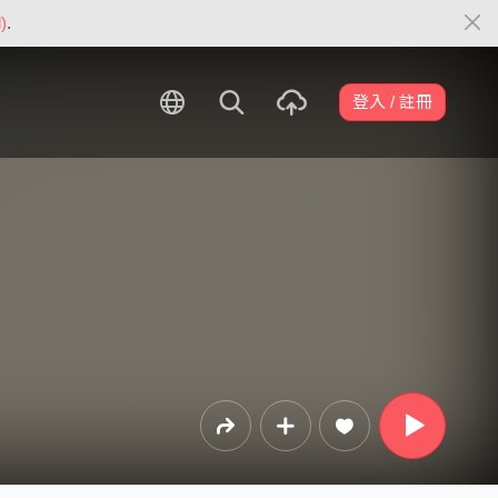
)
.
登入 / 註冊