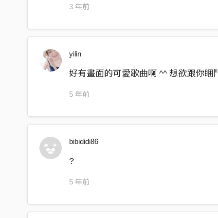
愈倚愈近愈倚愈近
3 年前
咱的心馬愈倚愈近
啥物時陣你才會來阮兜
yilin
我想欲踮你起床的時
為你準備早頓煮咖啡
好有畫面的可愛歌曲啊 ^^ 想欲跟你睏鬥陣
你有講過進前的愛人仔
5 年前
掖的芳水味真好鼻
敢會有彼一工
你嘛會數念我的芳水味
bibididi86
當時才會當跟你啊呀啊呀呀
?
當時才會當跟你啊呀啊呀呀
5 年前