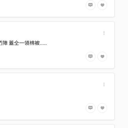
 蓋仝一領棉被.....