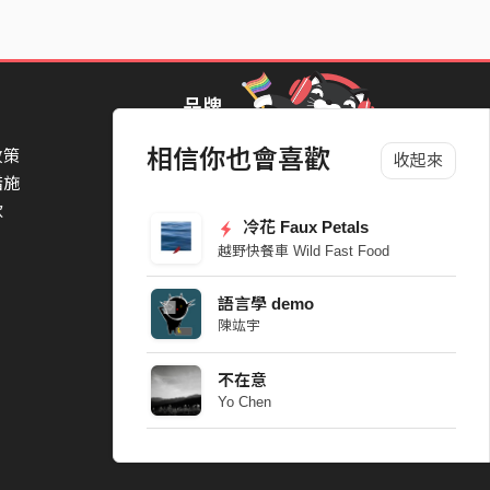
品牌
相信你也會喜歡
政策
StreetVoice Awards 街聲音樂獎
收起來
措施
TheNextBigThing 大團誕生
款
Blow 吹音樂
冷花 Faux Petals
Packer 派歌
越野快餐車 Wild Fast Food
SimpleLife 簡單生活節
ParkPark Carnival
語言學 demo
一起比 YEAH 吧
陳竑宇
不在意
Yo Chen