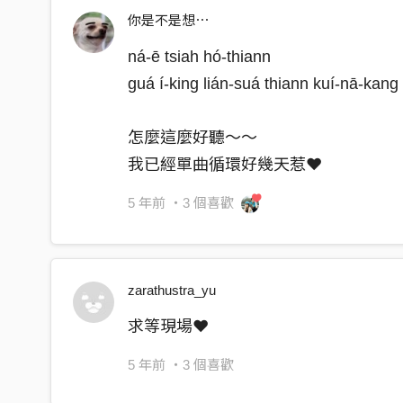
你是不是想⋯
ná-ē tsiah hó-thiann
guá í-king lián-suá thiann kuí-nā-kang
怎麼這麼好聽～～
我已經單曲循環好幾天惹❤️
5 年前
・3 個喜歡
zarathustra_yu
求等現場❤️
5 年前
・3 個喜歡