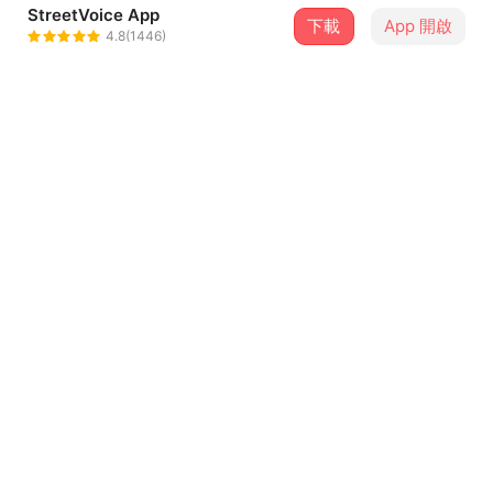
StreetVoice App
下載
App 開啟
TTM-麻煩製造者
4.8(1446)
＋ 追蹤
@TTM1998
歌詞
O.S (電話鈴響) hello 我現在人在美國 所以我沒辦法接你的
電話 請你留下你的名字 我回來會盡快跟你聯絡 就這樣 bye
bye
[Monkey]
...查看更多
告訴我你有多重要 為什麼 我難過的想要跑 你連分手時都面
帶著微笑 說你做決定了 我們分手了 不可能在復合 我想挽回
你 可是沒能體會你 說我感覺飛了 只好不要在煩你 妳明知道
留言（
29
）
我愛你 只好不要在想你 妳明知道我不行 不想放棄你 Baby
告訴我 什麼你才要擁緊我的權利我也會幫你做到只要你開心
登入會員開始留言