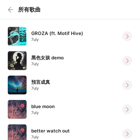
所有歌曲
GROZA (ft. Motif Hive)
7uly
黑色女孩 demo
7uly
預言成真
7uly
blue moon
7uly
better watch out
7uly