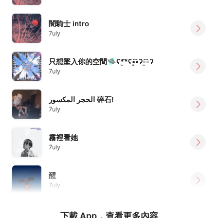
闇騎士 intro
7uly
只想墜入你的空間🛸ʕ*̫͡*ʕ•͓͡•ʔ-̫͡-ʔ
7uly
الحجر المكسور 碎石!
7uly
霧裡看她
7uly
醒
7uly
下載 App，查看更多內容