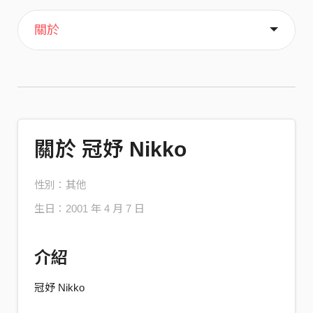
主頁
音樂
歌單
喜歡
關於
關於 冠妤 Nikko
性別：其他
生日：2001 年 4 月 7 日
介紹
冠妤 Nikko