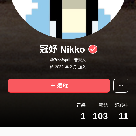
冠妤 Nikko
@7thofapril・音樂人
於 2022 年 2 月 加入
＋ 追蹤
音樂
粉絲
追蹤中
1
103
11