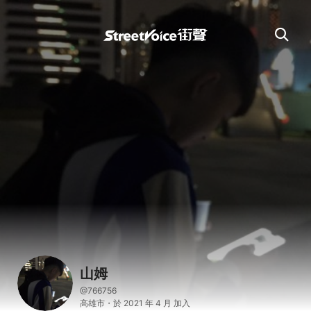
山姆
@766756
高雄市・於 2021 年 4 月 加入