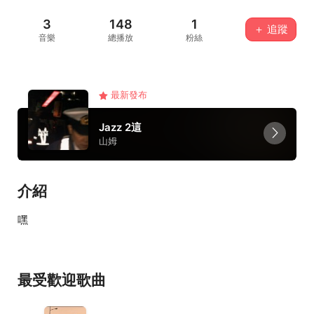
3
148
1
＋ 追蹤
音樂
總播放
粉絲
最新發布
Jazz 2這
山姆
介紹
嘿
最受歡迎歌曲