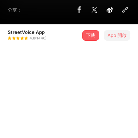
分享：
StreetVoice App
下載
App 開啟
Gene
4.8(1446)
＋ 追蹤
@6vmfgjsk64
歌詞
快從夢裏面出來
看我有沒有大礙
帶我感受著現在
然後擁我入懷
...查看更多
一步走 一步走 一步一步來
他們說我開始變得有點奇怪