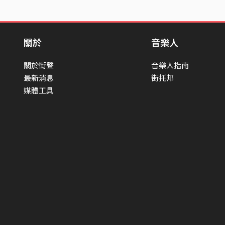
關於
音樂人
關於街聲
音樂人指南
最新消息
街托邦
媒體工具