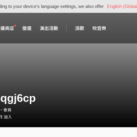
ing to your device's language settings, we also offer
English (Global
周邊商店
徵選
演出活動
派歌
吹音樂
qgj6cp
cp・會員
 月 加入