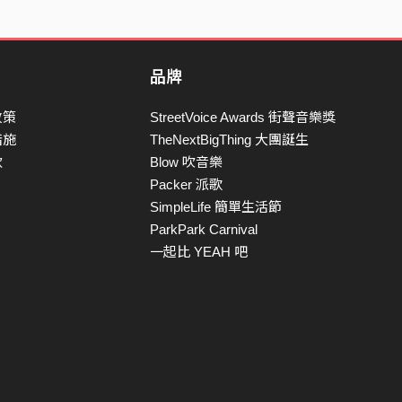
品牌
政策
StreetVoice Awards 街聲音樂獎
措施
TheNextBigThing 大團誕生
款
Blow 吹音樂
Packer 派歌
SimpleLife 簡單生活節
ParkPark Carnival
一起比 YEAH 吧