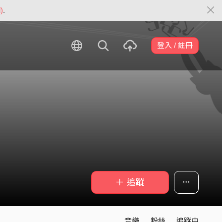
)
.
登入 / 註冊
＋ 追蹤
音樂
粉絲
追蹤中