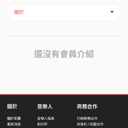
主頁
歌單
喜歡
關於
還沒有會員介紹
關於
音樂人
商務合作
關於街聲
音樂人指南
行銷業務合作
最新消息
街托邦
非營利 / 校園合作