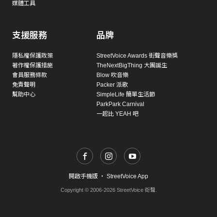
媒體工具
支援服務
品牌
隱私權保護政策
StreetVoice Awards 街聲音樂獎
著作權保護措施
TheNextBigThing 大團誕生
會員服務條款
Blow 吹音樂
免責聲明
Packer 派歌
幫助中心
SimpleLife 簡單生活節
ParkPark Carnival
一起比 YEAH 吧
開啟手機版
・
StreetVoice App
Copyright © 2006-2026 StreetVoice 街聲.