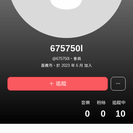
675750l
@675750l・會員
嘉義市・於 2023 年 6 月 加入
＋ 追蹤
音樂
粉絲
追蹤中
0
0
10