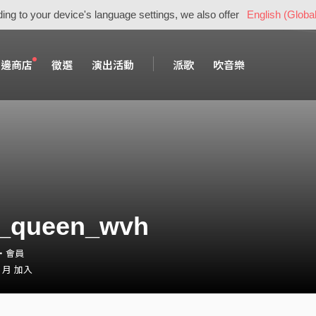
ing to your device's language settings, we also offer
English (Global
周邊商店
徵選
演出活動
派歌
吹音樂
d_queen_wvh
9・會員
2 月 加入