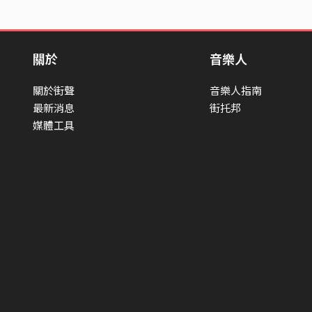
關於
音樂人
關於街聲
音樂人指南
最新消息
街托邦
媒體工具