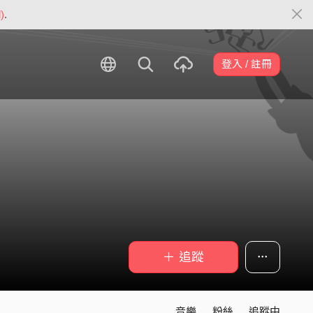
)
.
登入 / 註冊
＋ 追蹤
音樂
粉絲
追蹤中