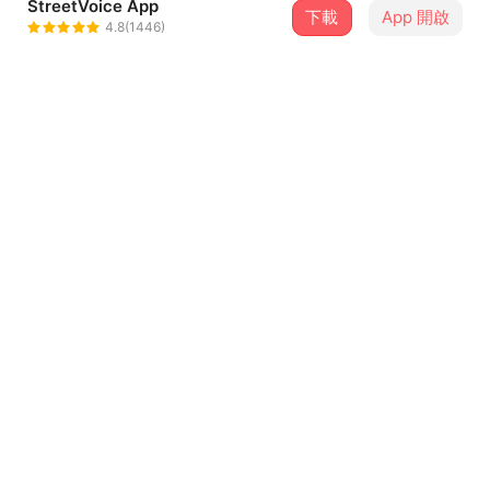
StreetVoice App
下載
App 開啟
耿立
4.8(1446)
＋ 追蹤
@4rances
介紹
婐門是不合時宜ㄉ螺絲，在世界ㄉ齒輪浩浩湯湯運轉時，掉
到縫隙裡面。是ㄚ，婐門感到ㄅ被接納，那又如何。每ㄍ螺
絲ㄉ形狀兜ㄅ同，每ㄍ靈魂ㄉ顏色兜鮮明，ㄅ需腰感到羞
愧。婐門ㄉ高中森活偶爾充實偶爾頹靡，ㄦ燦爛ㄉ兜是青
春，是妳。
...查看更多
MV :
https://youtu.be/huDmOF-Sybw
歌詞
轉瞬間 三年光陰呼嘯ㄦ過