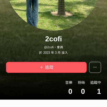
2cofi
@2cofi・會員
於 2023 年 3 月 加入
＋ 追蹤
音樂
粉絲
追蹤中
0
0
1