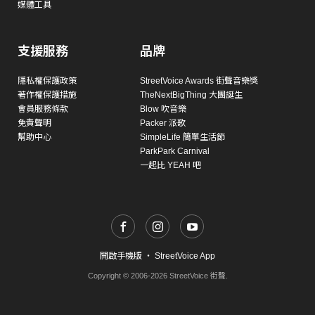
媒體工具
支援服務
品牌
隱私權保護政策
StreetVoice Awards 街聲音樂獎
著作權保護措施
TheNextBigThing 大團誕生
會員服務條款
Blow 吹音樂
免責聲明
Packer 派歌
幫助中心
SimpleLife 簡單生活節
ParkPark Carnival
一起比 YEAH 吧
開啟手機版
・
StreetVoice App
Copyright © 2006-2026 StreetVoice 街聲.