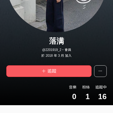
落满
@2201919_2・會員
於 2018 年 3 月 加入
＋ 追蹤
音樂
粉絲
追蹤中
0
1
16