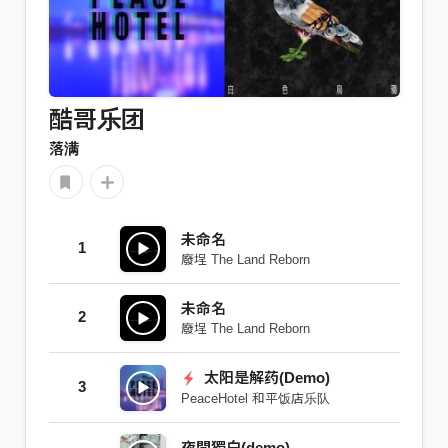
酷哥乐团
落满
未命名
1
廢埕 The Land Reborn
未命名
2
廢埕 The Land Reborn
太阳是解药(Demo)
3
PeaceHotel 和平饭店乐队
夜間獨白(demo)