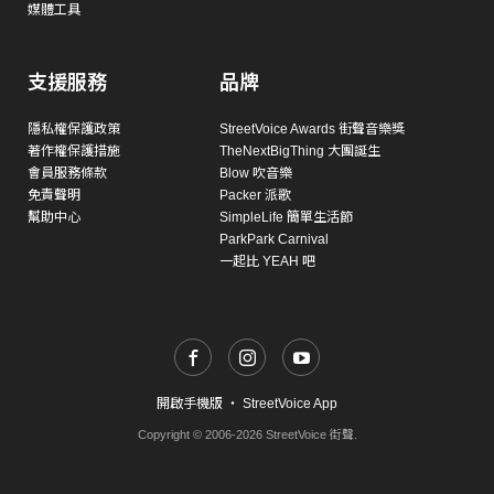
媒體工具
支援服務
品牌
隱私權保護政策
StreetVoice Awards 街聲音樂獎
著作權保護措施
TheNextBigThing 大團誕生
會員服務條款
Blow 吹音樂
免責聲明
Packer 派歌
幫助中心
SimpleLife 簡單生活節
ParkPark Carnival
一起比 YEAH 吧
開啟手機版
・
StreetVoice App
Copyright © 2006-2026 StreetVoice 街聲.