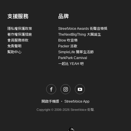
支援服務
品牌
隱私權保護政策
StreetVoice Awards 街聲音樂獎
著作權保護措施
TheNextBigThing 大團誕生
會員服務條款
Blow 吹音樂
免責聲明
Packer 派歌
幫助中心
SimpleLife 簡單生活節
ParkPark Carnival
一起比 YEAH 吧
開啟手機版
・
StreetVoice App
Copyright © 2006-2026 StreetVoice 街聲.