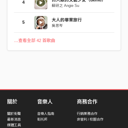
4
蘇研之 Angie Su
大人的畢業旅行
5
吳思岑
…查看全部 42 首歌曲
關於
音樂人
商務合作
關於街聲
音樂人指南
行銷業務合作
最新消息
街托邦
非營利 / 校園合作
媒體工具