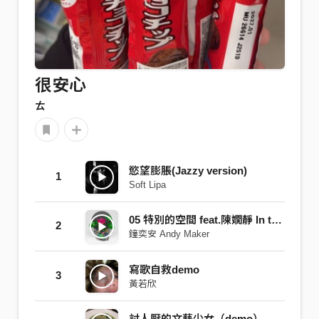
很安心
ㄊ
慾望膨脹(Jazzy version)
1
Soft Lipa
05 特別的空間 feat.陳嫺靜 In the Space of Becomining
2
鐘奕安 Andy Maker
寫歌自救demo
3
黃若欣
討人厭的文藝少女（demo）