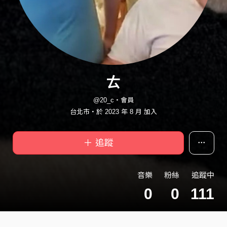
ㄊ
@20_c・會員
台北市・於 2023 年 8 月 加入
＋ 追蹤
音樂
粉絲
追蹤中
0
0
111