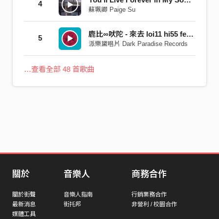
4
蘇珮卿 Paige Su
鹿比∞吠陀 - 來去 loi11 hi55 feat. 春麵啊喬
5
派樂黛唱片 Dark Paradise Records
…查看全部 48 首歌曲
關於
音樂人
商務合作
關於街聲
音樂人指南
行銷業務合作
最新消息
街托邦
非營利 / 校園合作
媒體工具