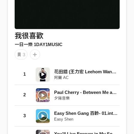
我很喜歡
一日一樂 1DAY1MUSIC
3
花田錯 (王力宏 Leehom Wang Cover)
1
阿蘭 AC
Paul Cherry - Between Me and Chicago
2
夕陽音樂
Easy Shen Gang 百齡- 01.intuition 直覺
3
Easy Shen
You'll Live Forever in My Songs (Voice Memo)