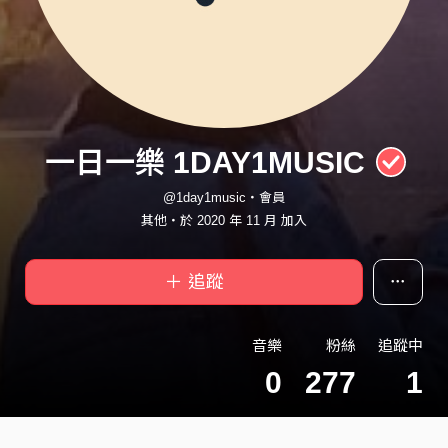
一日一樂 1DAY1MUSIC
@1day1music・會員
其他・於 2020 年 11 月 加入
＋ 追蹤
音樂
粉絲
追蹤中
0
277
1