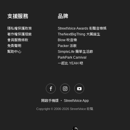
支援服務
品牌
隱私權保護政策
StreetVoice Awards 街聲音樂獎
著作權保護措施
TheNextBigThing 大團誕生
會員服務條款
Blow 吹音樂
免責聲明
Packer 派歌
幫助中心
SimpleLife 簡單生活節
ParkPark Carnival
一起比 YEAH 吧
開啟手機版
・
StreetVoice App
Copyright © 2006-2026 StreetVoice 街聲.