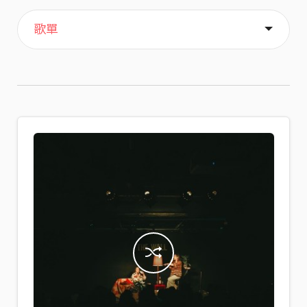
主頁
喜歡
關於
歌單