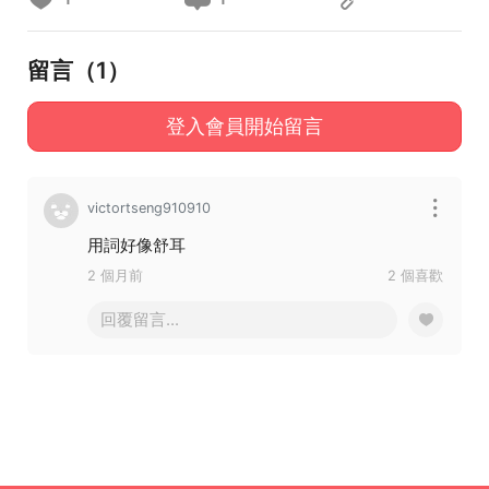
留言（
1
）
登入會員開始留言
victortseng910910
用詞好像舒耳
2 個月前
2 個喜歡
回覆留言...