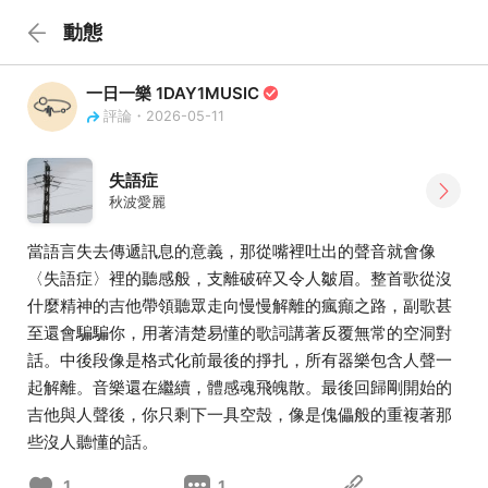
動態
一日一樂 1DAY1MUSIC
評論・2026-05-11
失語症
秋波愛麗
當語言失去傳遞訊息的意義，那從嘴裡吐出的聲音就會像
〈失語症〉裡的聽感般，支離破碎又令人皺眉。整首歌從沒
什麼精神的吉他帶領聽眾走向慢慢解離的瘋癲之路，副歌甚
至還會騙騙你，用著清楚易懂的歌詞講著反覆無常的空洞對
話。中後段像是格式化前最後的掙扎，所有器樂包含人聲一
起解離。音樂還在繼續，體感魂飛魄散。最後回歸剛開始的
吉他與人聲後，你只剩下一具空殼，像是傀儡般的重複著那
些沒人聽懂的話。
1
1