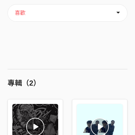
主頁
音樂
關於
喜歡
專輯（2）