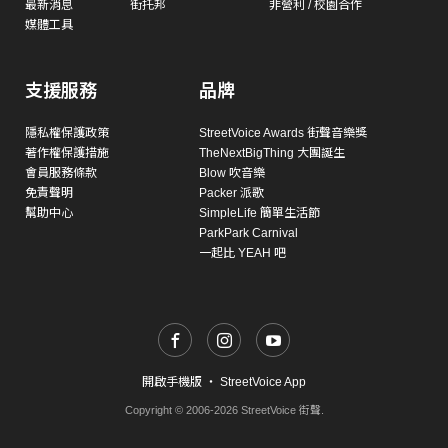
最新消息
街托邦
非營利 / 校園合作
媒體工具
支援服務
品牌
隱私權保護政策
StreetVoice Awards 街聲音樂獎
著作權保護措施
TheNextBigThing 大團誕生
會員服務條款
Blow 吹音樂
免責聲明
Packer 派歌
幫助中心
SimpleLife 簡單生活節
ParkPark Carnival
一起比 YEAH 吧
開啟手機版
・
StreetVoice App
Copyright © 2006-2026 StreetVoice 街聲.