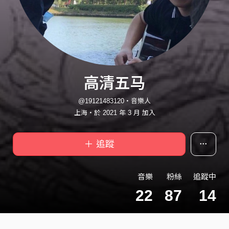
高清五马
@19121483120・音樂人
上海・於 2021 年 3 月 加入
＋ 追蹤
音樂
粉絲
追蹤中
22
87
14