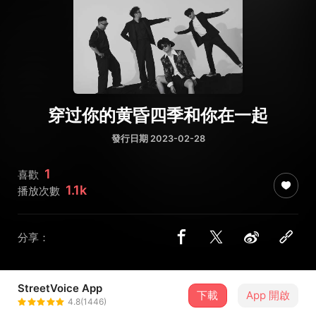
穿过你的黄昏四季和你在一起
發行日期 2023-02-28
1
喜歡
1.1k
播放次數
分享：
StreetVoice App
下載
App 開啟
家雀儿乐队
4.8(1446)
＋ 追蹤
@18068220440