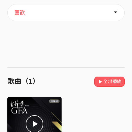
主頁
關於
喜歡
歌曲（1）
全部播放