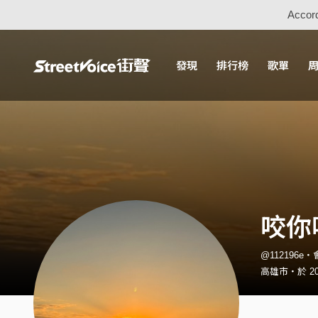
Accord
發現
排行榜
歌單
咬你
@112196e
高雄市・於 20