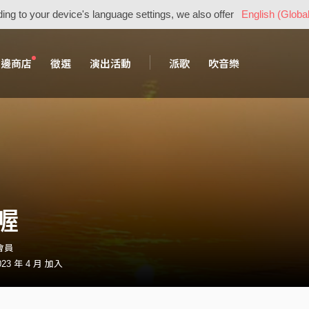
ing to your device's language settings, we also offer
English (Global
周邊商店
徵選
演出活動
派歌
吹音樂
喔
・會員
23 年 4 月 加入