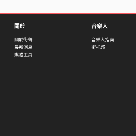
關於
音樂人
關於街聲
音樂人指南
最新消息
街托邦
媒體工具