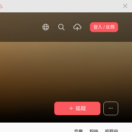
)
.
登入 / 註冊
＋ 追蹤
音樂
粉絲
追蹤中