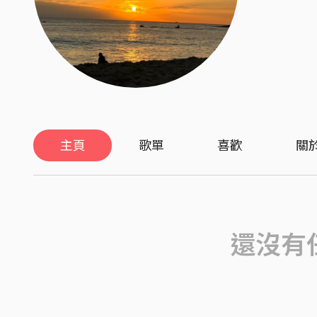
主頁
歌單
喜歡
關
還沒有