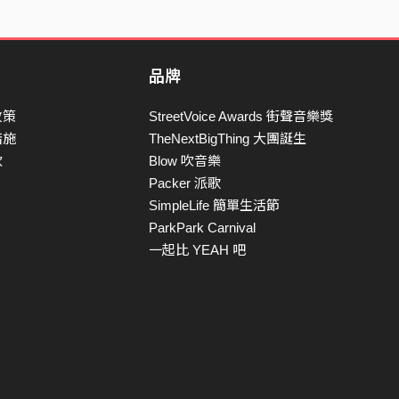
品牌
政策
StreetVoice Awards 街聲音樂獎
措施
TheNextBigThing 大團誕生
款
Blow 吹音樂
Packer 派歌
SimpleLife 簡單生活節
ParkPark Carnival
一起比 YEAH 吧