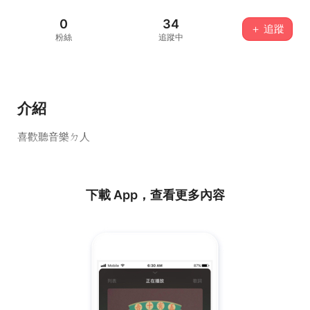
0
34
＋ 追蹤
粉絲
追蹤中
介紹
喜歡聽音樂ㄉ人
下載 App，查看更多內容