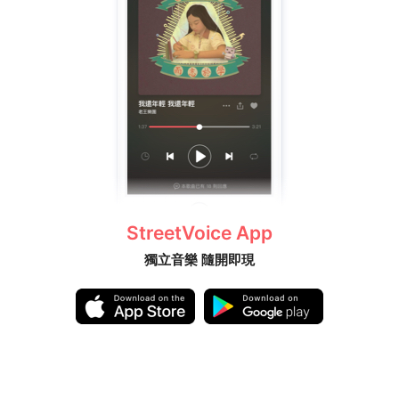
StreetVoice App
獨立音樂 隨開即現