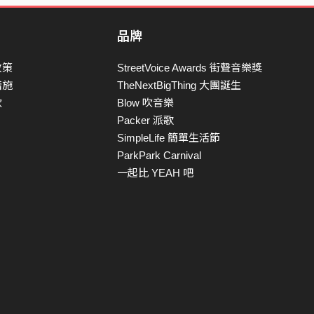
品牌
政策
StreetVoice Awards 街聲音樂獎
措施
TheNextBigThing 大團誕生
款
Blow 吹音樂
Packer 派歌
SimpleLife 簡單生活節
ParkPark Carnival
一起比 YEAH 吧