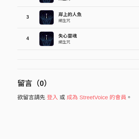
岸上的人魚
3
網生咒
失心靈魂
4
網生咒
留言（
0
）
欲留言請先
登入
或
成為 StreetVoice 的會員
。