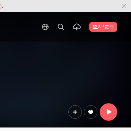
)
.
登入 / 註冊