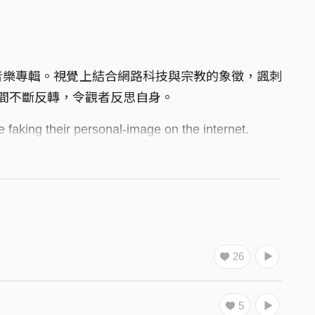
音樂專輯。視覺上結合網路科技與宗教的象徵，諷刺
間不斷反轉，令觀者反思自身。
 faking their personal-image on the internet.
 symbols to satirizing those fanatic people.
cs,music video and package.Hope the audiences
26
5