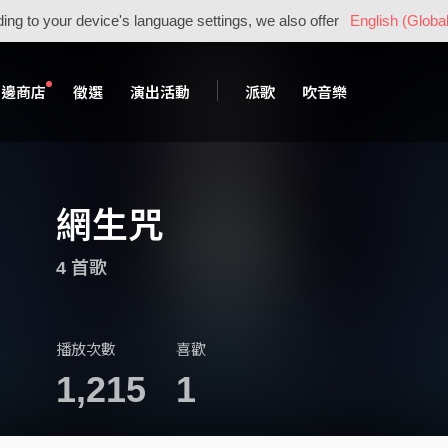
ing to your device's language settings, we also offer
English (Global
周邊商店
徵選
演出活動
派歌
吹音樂
網生咒
4 首歌
播放次數
喜歡
1,215
1