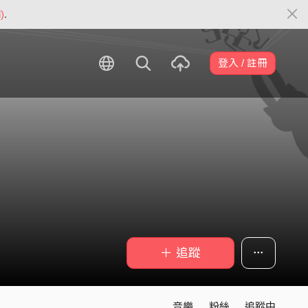
)
.
登入 / 註冊
＋ 追蹤
音樂
粉絲
追蹤中