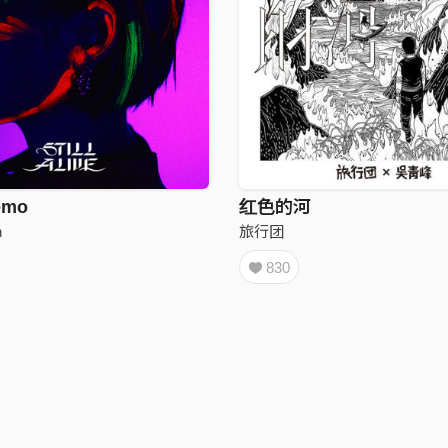
emo
红色的河
n
旅行团
830