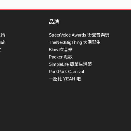
品牌
政策
StreetVoice Awards 街聲音樂獎
措施
TheNextBigThing 大團誕生
款
Blow 吹音樂
Packer 派歌
SimpleLife 簡單生活節
ParkPark Carnival
一起比 YEAH 吧