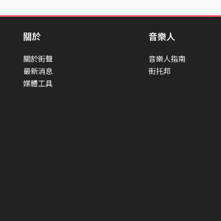
關於
音樂人
關於街聲
音樂人指南
最新消息
街托邦
媒體工具