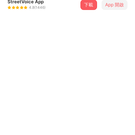
StreetVoice App
下載
App 開啟
宇宙盲盒Galaxy Blind-box
4.8(1446)
＋ 追蹤
@020214
介紹
我的小学每天都由生活委员安排人去搬牛奶，穿过红色的塑
胶操场、生锈的铁栏杆，便是矮矮的牛奶房，大家总是争先
恐后的去拿牛奶，不然最下面一层一定是被压烂的。大家可
以不争先，但一定恐后，太用心被人说成“太卷”，太松弛被
人说“不努力”，这是成长的必经吗？
...查看更多
长到初中，我最喜欢的是地理课，听老师讲伊丽莎白女王群
岛，听她说洋流暖流的分布，坐
歌詞
在小小教室里完成九年义务教育，幻想着达不到的陆地最北
方。去不了的地方可以想象，说不出口的话也会永恒，一切
红操场、锈栏杆、牛奶房