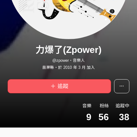
力爆了(Zpower)
@zpower・音樂人
苗栗縣・於 2010 年 3 月 加入
＋ 追蹤
音樂
粉絲
追蹤中
9
56
38