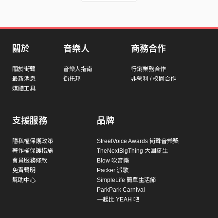
關於
音樂人
商務合作
關於街聲
音樂人指南
行銷業務合作
最新消息
街托邦
非營利 / 校園合作
媒體工具
支援服務
品牌
隱私權保護政策
StreetVoice Awards 街聲音樂獎
著作權保護措施
TheNextBigThing 大團誕生
會員服務條款
Blow 吹音樂
免責聲明
Packer 派歌
幫助中心
SimpleLife 簡單生活節
ParkPark Carnival
一起比 YEAH 吧