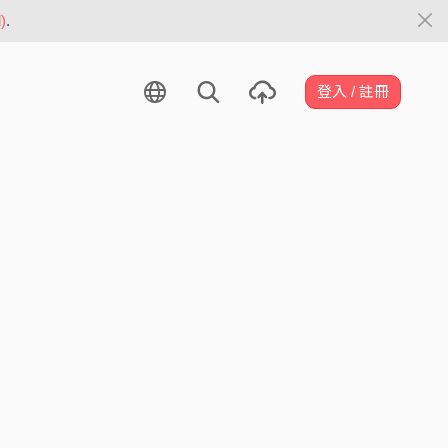
)
.
登入 / 註冊