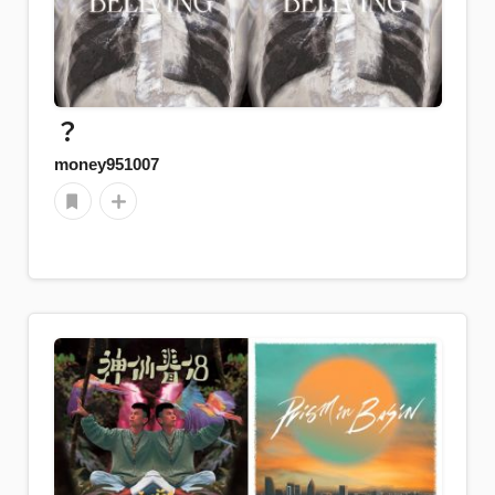
？
money951007