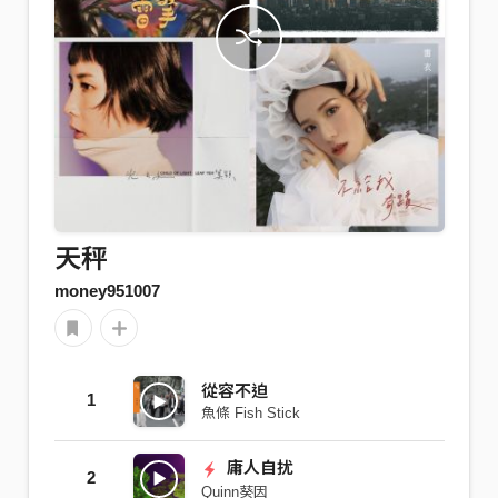
天秤
money951007
從容不迫
1
魚條 Fish Stick
庸人自扰
2
Quinn葵因