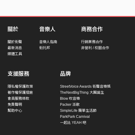
關於
音樂人
商務合作
關於街聲
音樂人指南
行銷業務合作
最新消息
街托邦
非營利 / 校園合作
媒體工具
支援服務
品牌
隱私權保護政策
StreetVoice Awards 街聲音樂獎
著作權保護措施
TheNextBigThing 大團誕生
會員服務條款
Blow 吹音樂
免責聲明
Packer 派歌
幫助中心
SimpleLife 簡單生活節
ParkPark Carnival
一起比 YEAH 吧