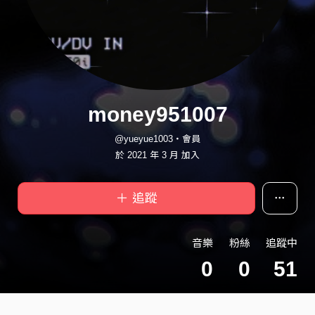
money951007
@yueyue1003・會員
於 2021 年 3 月 加入
＋ 追蹤
音樂
粉絲
追蹤中
0
0
51