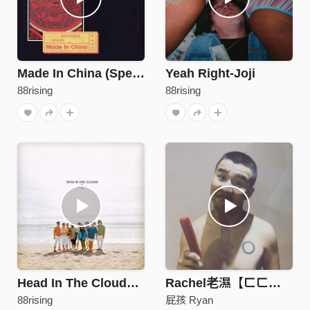
Made In China (Special Edition)
Yeah Right-Joji
88rising
88rising
Head In The Clouds－88rising & Joji
Rachel老濕【ㄈㄈ尺】
88rising
屁孩 Ryan