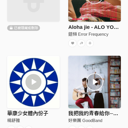
Aloha jie - ALO YOU 3000
已被隱藏或刪除
錯頻 Error Frequency
華康少女體內份子
我把我的青春給你─釋放 Demo
楊舒雅
好樂團 GoodBand