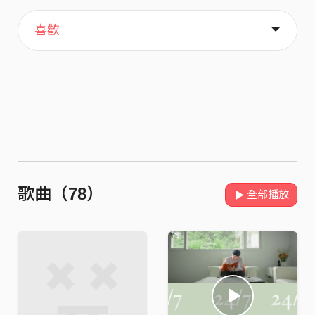
主頁
關於
喜歡
歌曲（78）
全部播放