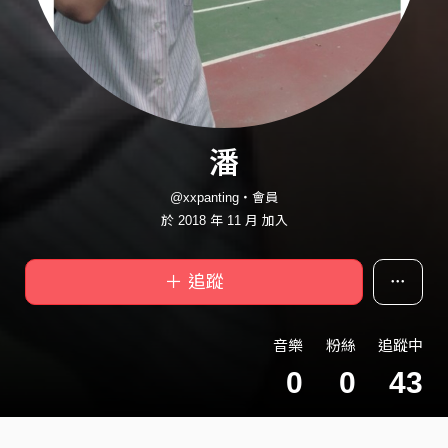
潘
@xxpanting・會員
於 2018 年 11 月 加入
＋ 追蹤
音樂
粉絲
追蹤中
0
0
43