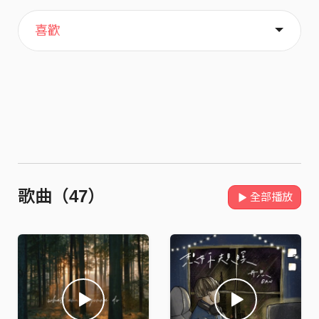
主頁
關於
喜歡
歌曲（47）
全部播放