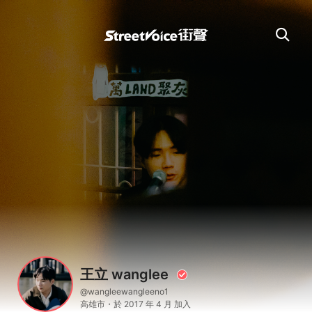
王立 wanglee
@wangleewangleeno1
高雄市・於 2017 年 4 月 加入