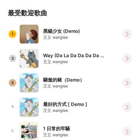
王立的歌是自由奔放的青春靈魂，寄宿在你的耳機裡。
最受歡迎歌曲
在沮喪的生活中，它彷彿時時刻刻說著一些平淡的話。
「嘿，最糟糕也不過如此，接下來會更好的。」
聽王立的歌，就像臨窗的公車上，
黑貓少女 (Demo)
1
看著一次又一次的無聊場景，在寂靜的喧囂對灰心的自己發
王立 wanglee
脾氣。
但它提醒你「不完美的自己，就是最好的自己。」
Way (Da La Da Da Da Da La Da) [Demo]
2
王立 wanglee
2017年開始於StreetVoice平台發表作品，至今已累積四十
餘首。
驕傲的豬（Demo）
2018年發行首張單曲《New Year》。
3
王立 wanglee
2020年發行EP《序：日常的牢騷》，收錄〈日常的牢騷〉
與〈黑貓少女〉。
最好的方式 [ Demo ]
2021年2月22日（貓日）發行首張專輯《我是貓，沒有名
4
王立 wanglee
字。》
2022年2月22日發行單曲《LUCKY STAR》
2022年2月22日發行單曲《冬季憂鬱》
1 日常的牢騷
5
王立 wanglee