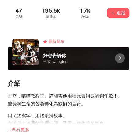
47
195.5k
1.7k
＋ 追蹤
音樂
總播放
粉絲
最新發布
好想告訴你
王立 wanglee
介紹
王立，喵喵教教主、貓和吉他兩種元素組成的創作歌手。
擅長將生命的苦澀轉化為歡愉的音符。
用民謠寫字，用搖滾講故事。
在說著大道理的字裡行間，透露一種幼稚的氣息。
...查看更多
曾說過「我要用我的音樂教大家如何樂觀。」