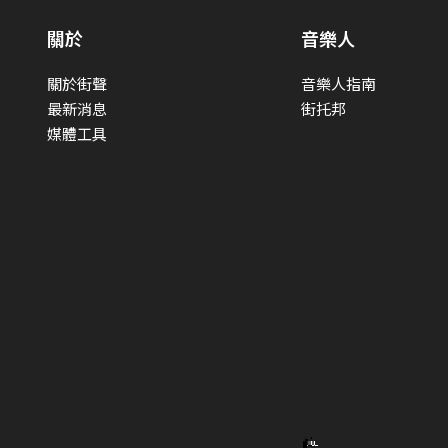
關於
音樂人
關於街聲
音樂人指南
最新消息
街托邦
媒體工具