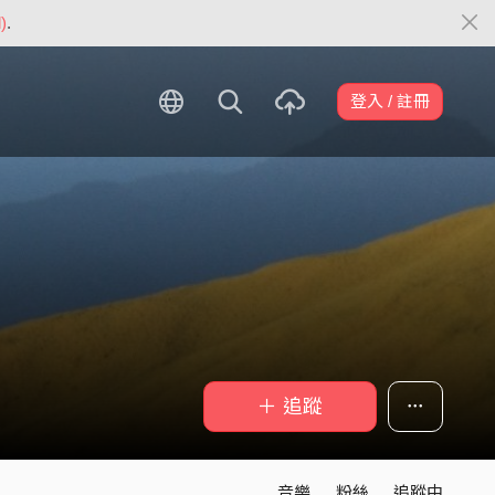
)
.
登入 / 註冊
＋ 追蹤
音樂
粉絲
追蹤中