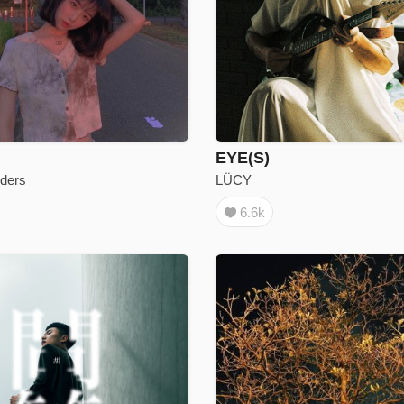
EYE(S)
ders
LÜCY
6.6k