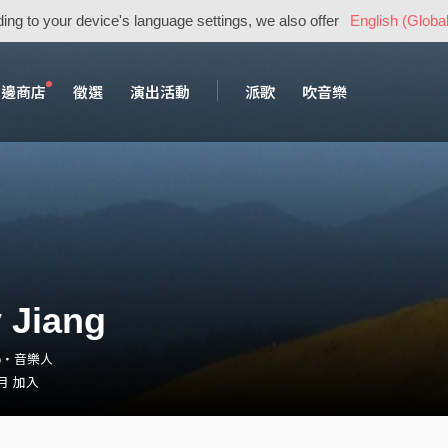
ing to your device's language settings, we also offer
English (Global
周邊商店
徵選
演出活動
派歌
吹音樂
 Jiang
wo・音樂人
 月 加入