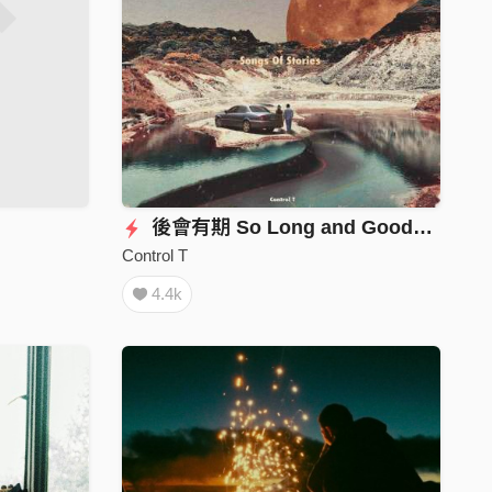
後會有期 So Long and Goodbye
Control T
4.4k