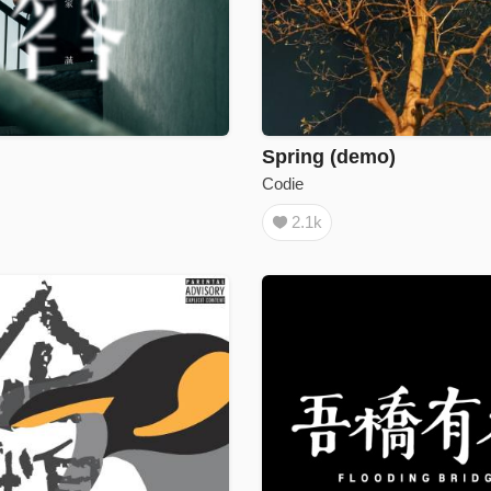
Spring (demo)
Codie
2.1k