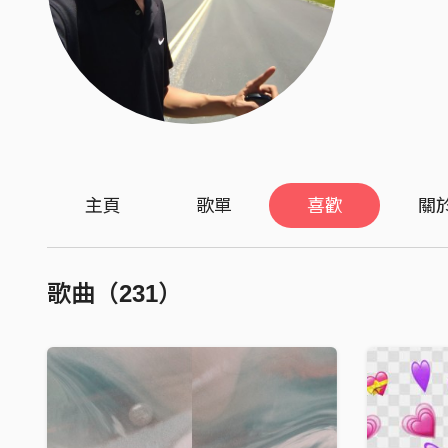
主頁
歌單
喜歡
關
歌曲（231）