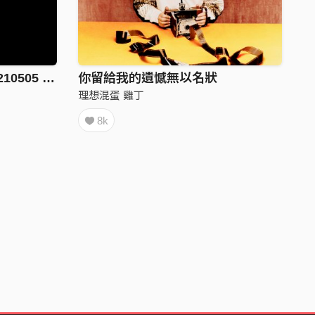
我們擁抱著墜落 demo 20210505 ver.
你留給我的遺憾無以名狀
理想混蛋 雞丁
8k