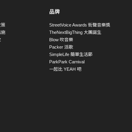
品牌
政策
StreetVoice Awards 街聲音樂獎
措施
TheNextBigThing 大團誕生
款
Blow 吹音樂
Packer 派歌
SimpleLife 簡單生活節
ParkPark Carnival
一起比 YEAH 吧