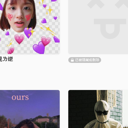
見ㄌ逆
已被隱藏或刪除