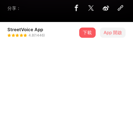
分享：
StreetVoice App
下載
App 開啟
SV 音樂
4.8(1446)
＋ 追蹤
@svmusic
介紹
每週新鮮上架新歌推薦，快打開 App + 把歌曲加入歌單裡，
幫你的耳朵補好料囉！網羅站上新歌邀你聽，給你站上好聲
音。
...查看更多