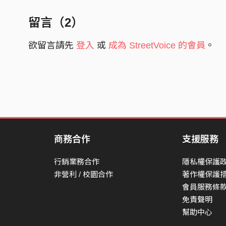
留言（
2
）
欲留言請先
登入
或
成為 StreetVoice 的會員
。
商務合作
支援服務
行銷業務合作
隱私權保護
非營利 / 校園合作
著作權保護
會員服務條
免責聲明
幫助中心