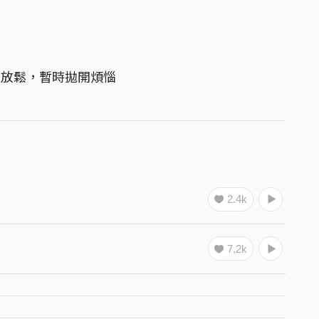
擺動放鬆，暫時拋開煩惱
2.4k
7.2k