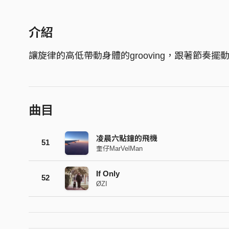
介紹
讓旋律的高低帶動身體的grooving，跟著節奏
曲目
凌晨六點鐘的飛機
51
奎仔MarVelMan
If Only
52
ØZI