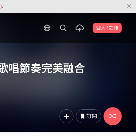
)
.
登入 / 註冊
ovy歌唱節奏完美融合
訂閱