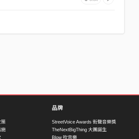
品牌
政策
StreetVoice Awards 街聲音樂獎
措施
TheNextBigThing 大團誕生
款
Blow 吹音樂