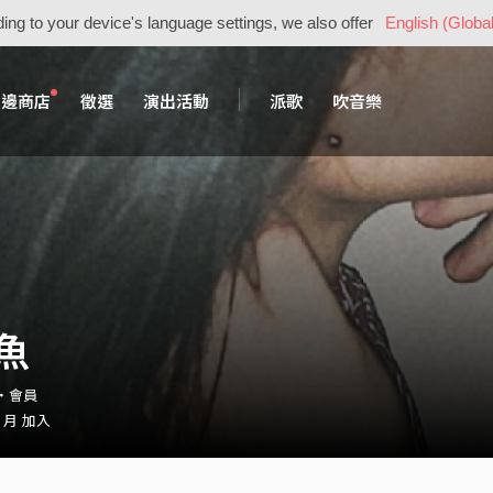
ing to your device's language settings, we also offer
English (Global
周邊商店
徵選
演出活動
派歌
吹音樂
魚
9・會員
2 月 加入