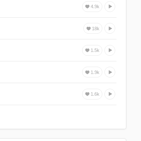
4.9k
18k
1.5k
1.9k
1.6k