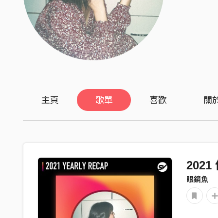
主頁
歌單
喜歡
關
202
眼鏡魚