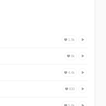
1.9k
8k
4.4k
830
5.8k