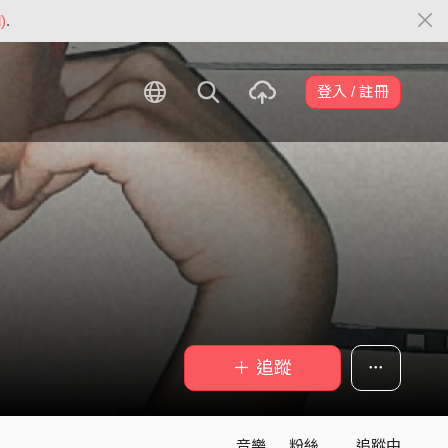
)
.
登入 / 註冊
＋ 追蹤
音樂
粉絲
追蹤中