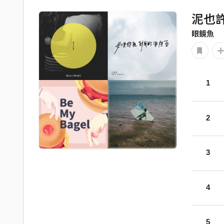
泥也
眼鏡魚
1
2
3
4
5