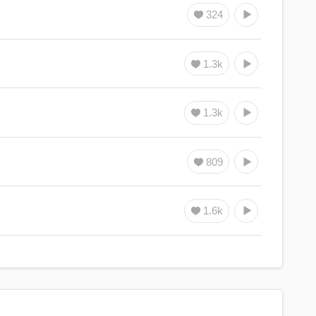
324
1.3k
1.3k
809
1.6k