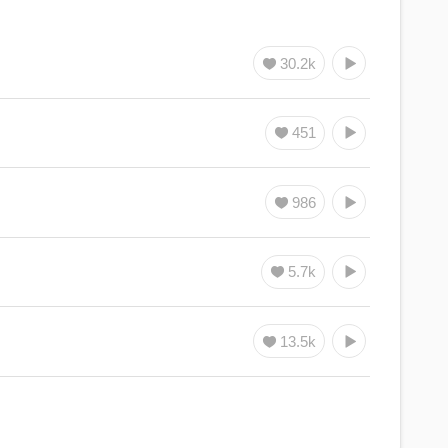
30.2k
451
986
5.7k
13.5k