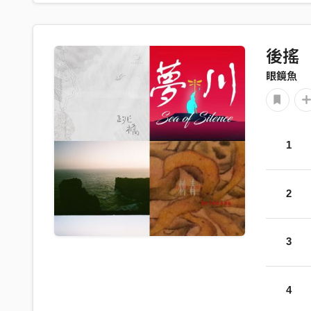
後搖
眼鏡魚
1
2
3
4