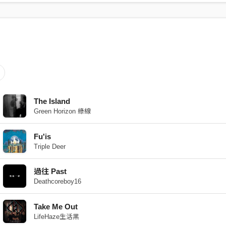
The Island
Green Horizon 綠線
Fu'is
Triple Deer
過往 Past
Deathcoreboy16
Take Me Out
LifeHaze生活黑