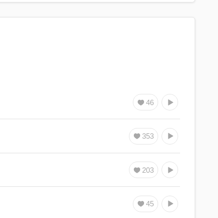
46
353
203
45