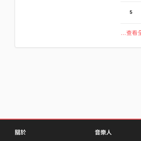
5
…查看全
關於
音樂人