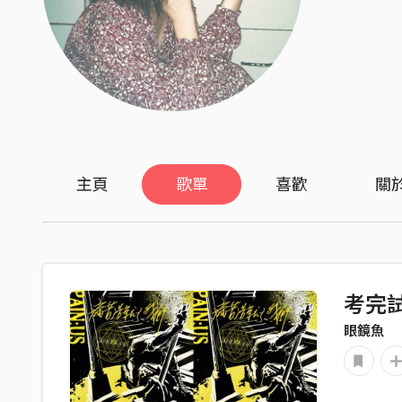
主頁
歌單
喜歡
關
考完
眼鏡魚