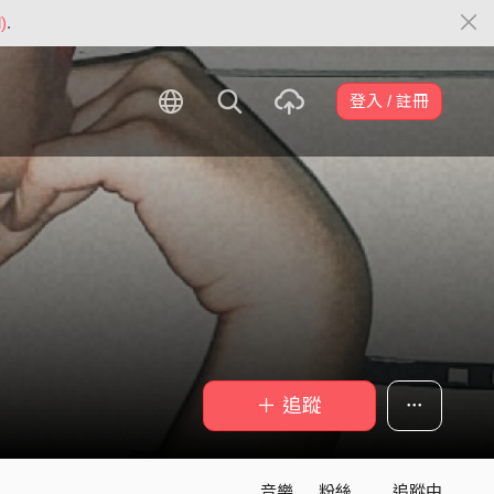
)
.
登入 / 註冊
＋ 追蹤
音樂
粉絲
追蹤中