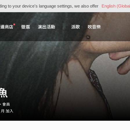
ing to your device's language settings, we also offer
English (Global
周邊商店
徵選
演出活動
派歌
吹音樂
魚
9・會員
2 月 加入