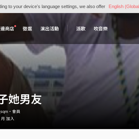
ing to your device's language settings, we also offer
English (Global
周邊商店
徵選
演出活動
派歌
吹音樂
子她男友
nd_sqm・會員
0 月 加入