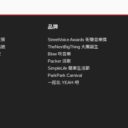
品牌
政策
StreetVoice Awards 街聲音樂獎
措施
TheNextBigThing 大團誕生
款
Blow 吹音樂
Packer 派歌
SimpleLife 簡單生活節
ParkPark Carnival
一起比 YEAH 吧