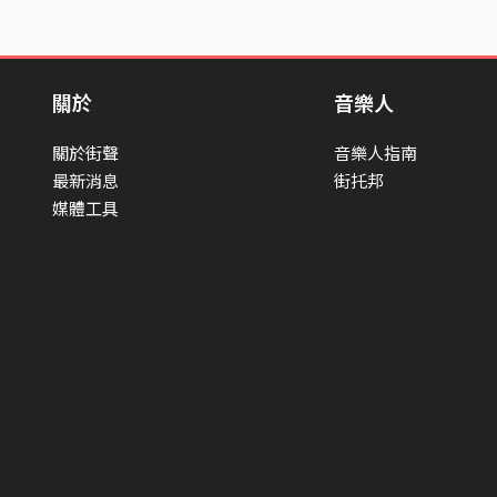
關於
音樂人
關於街聲
音樂人指南
最新消息
街托邦
媒體工具