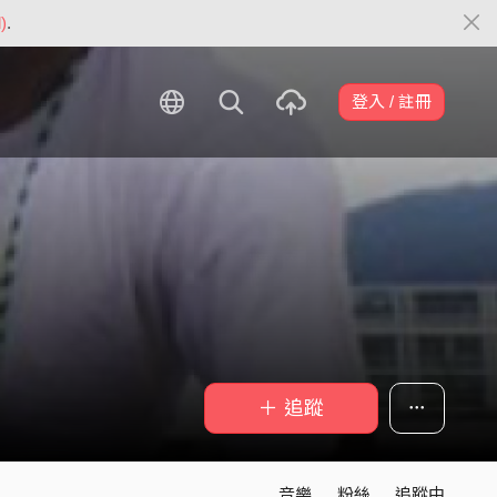
)
.
登入 / 註冊
＋ 追蹤
音樂
粉絲
追蹤中