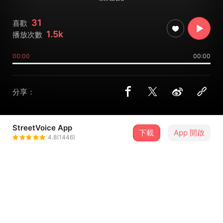
31
喜歡
1.5k
播放次數
00:00
00:00
分享：
StreetVoice App
下載
App 開啟
Shoelace鞋帶
4.8(1446)
＋ 追蹤
@shoelace
介紹