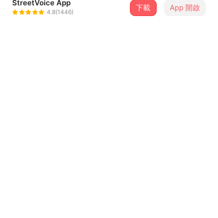
StreetVoice App
下載
App 開啟
羅莎莎
4.8(1446)
＋ 追蹤
@sasa0720h
介紹
「清點一百種在家自得其樂的方法」
冷氣機輕巧的白噪音，讓湊在被窩裡的睡蟲騷動。
窗簾透進的萬絲萬縷陽光，一段段駛過側臉，在被褥上晃動
跳躍。
...查看更多
下訂外送的食物，揮霍完剩餘的慵懶零頭，正好起身迎接餐
點。
歌詞
不下廚不出門也不對口腹怠慢，堅持擁有美食的浪漫。
餓到醒了 冰箱快空了
從書籤擱淺的段落開始啟航，學習用優雅姿態走慢日子的焦