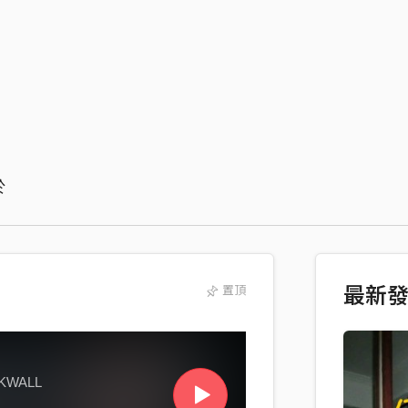
於
置頂
最新
KWALL