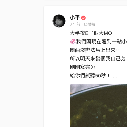
小平
3 年前・已編輯
大半夜E了個大MO
🦑我們團現在遇到一點
團曲沒辦法馬上出來⋯
所以明天來發個我自己ㄉ
剛剛寫完ㄉ
給你們試聽50秒 ㄏ
（這個是我沒吃完的咖喱