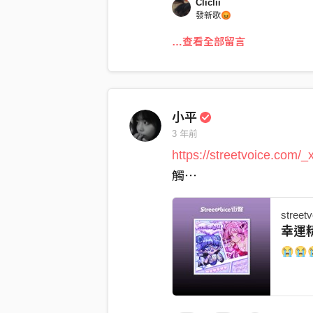
Cliclii
發新歌😡
…查看全部留言
小平
3 年前
https://streetvoice.com/
觸⋯
street
幸運精蟲
xxsl
😭😭