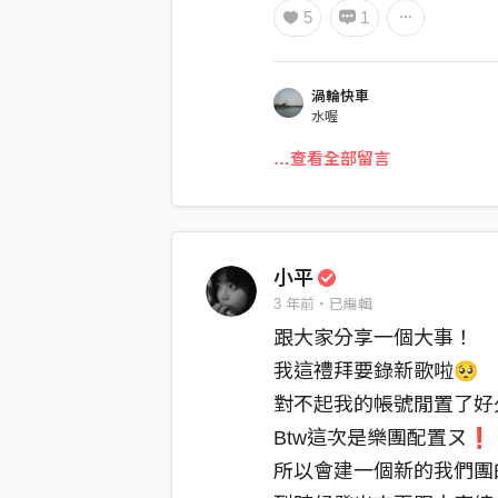
5
1
渦輪快車
水喔
…查看全部留言
小平
3 年前・已編輯
跟大家分享一個大事！
我這禮拜要錄新歌啦🥺
對不起我的帳號閒置了好
Btw這次是樂團配置ㄡ❗️
所以會建一個新的我們團