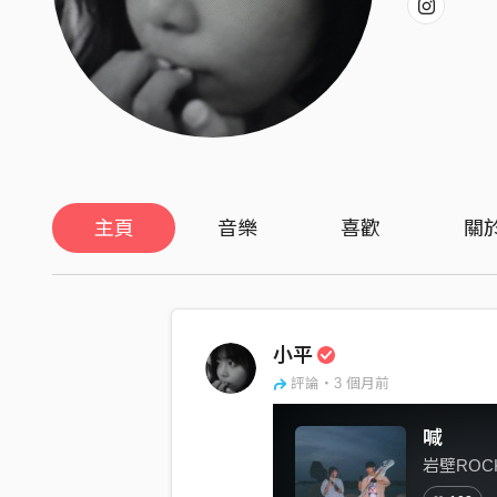
主頁
音樂
喜歡
關
小平
評論・3 個月前
喊
岩壁ROC