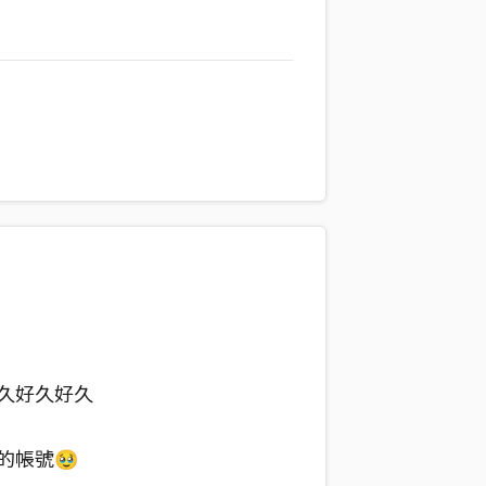
久好久好久
的帳號🥹