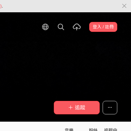
)
.
登入 / 註冊
＋ 追蹤
音樂
粉絲
追蹤中