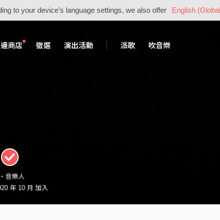
ing to your device's language settings, we also offer
English (Global
周邊商店
徵選
演出活動
派歌
吹音樂
02・音樂人
0 年 10 月 加入