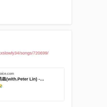
_xxslowly34/songs/720699/
voice.com
(with.Peter Lin) -
owly34
😭