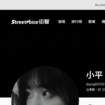
Accord
發現
排行榜
歌單
小平
@ping9207
台東縣・於 202