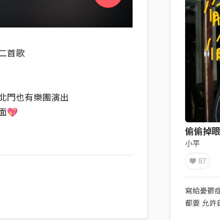
二首歌
北門也有樂團演出
面💖
偷偷掉眼
小平
87
寫給憂鬱症
都要 允許