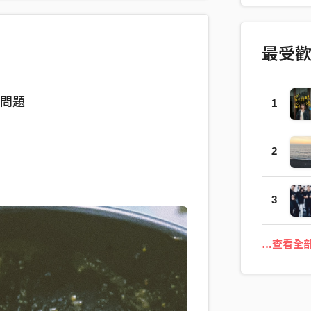
最受
小問題
1
2
3
飯
…查看全