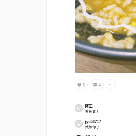
8
4
阿正
置板凳！
jye52717
就等你了