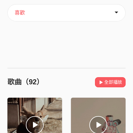
主頁
關於
喜歡
歌曲（92）
全部播放