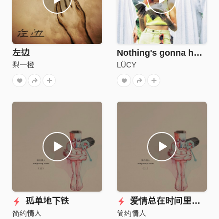
左边
Nothing's gonna hurt us
梨一橙
LÜCY
孤单地下铁
爱情总在时间里分叉
简约情人
简约情人