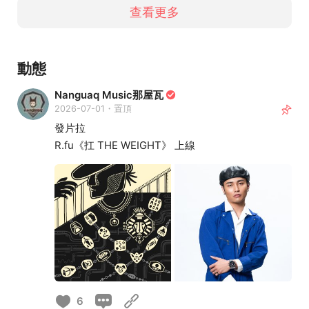
查看更多
動態
Nanguaq Music那屋瓦
2026-07-01・置頂
發片拉
R.fu《扛 THE WEIGHT》 上線
6