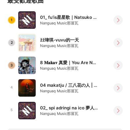
最受歡迎歌曲
01_ fu’is星星歌｜Natsuko 夏子
1
Nanguaq Music那屋瓦
žž瑋琪-vuvu的一天
2
Nanguaq Music那屋瓦
8 𝐌𝐚𝐤𝐚𝐯 真愛｜You Are Not Alone
3
Nanguaq Music那屋瓦
04 makatju / 三八花の人 | 曾妮 Dremedreman
4
Nanguaq Music那屋瓦
02_ spi adringi na ico 夢人｜Arase阿拉斯
5
Nanguaq Music那屋瓦