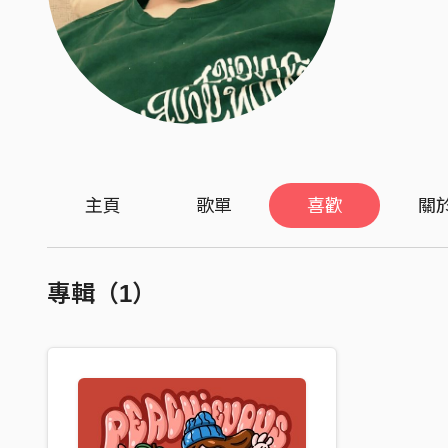
主頁
歌單
喜歡
關
專輯（1）