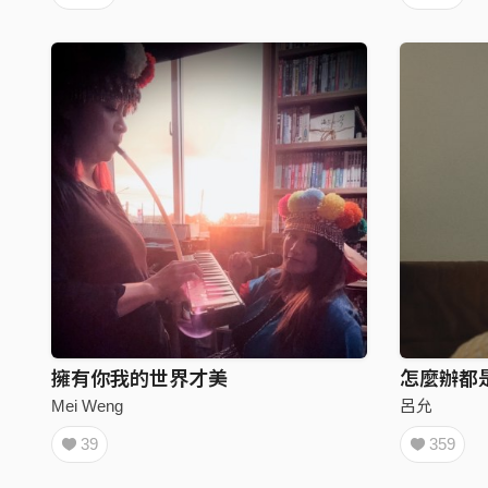
擁有你我的世界才美
Mei Weng
呂允
39
359