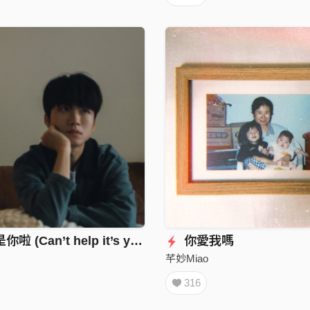
怎麼辦都是你啦 (Can’t help it’s you)
你愛我嗎
芊妙Miao
316