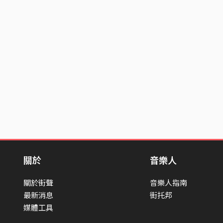
關於
音樂人
關於街聲
音樂人指南
最新消息
街托邦
媒體工具