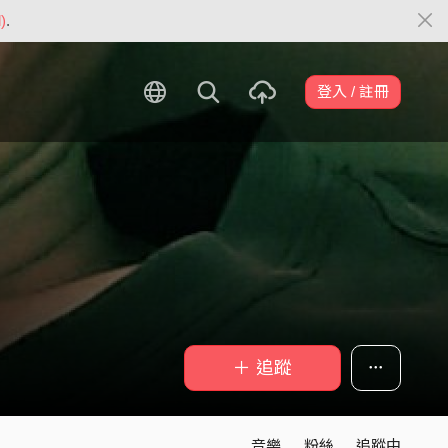
)
.
登入 / 註冊
＋ 追蹤
音樂
粉絲
追蹤中