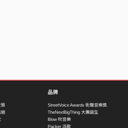
品牌
政策
StreetVoice Awards 街聲音樂獎
措施
TheNextBigThing 大團誕生
款
Blow 吹音樂
Packer 派歌