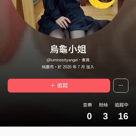
烏龜小姐
@luminosityangel・會員
桃園市・於 2020 年 7 月 加入
＋ 追蹤
音樂
粉絲
追蹤中
0
3
16