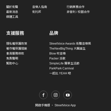
關於街聲
音樂人指南
行銷業務合作
最新消息
街托邦
非營利 / 校園合作
媒體工具
支援服務
品牌
隱私權保護政策
StreetVoice Awards 街聲音樂獎
著作權保護措施
TheNextBigThing 大團誕生
會員服務條款
Blow 吹音樂
免責聲明
Packer 派歌
幫助中心
SimpleLife 簡單生活節
ParkPark Carnival
一起比 YEAH 吧
開啟手機版
・
StreetVoice App