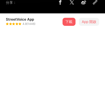
分享：
StreetVoice App
下載
App 開啟
SHOOTUP
4.8(1446)
＋ 追蹤
@liveddie
介紹
影片｜反正我很閒 - 量子糾纏
詞 Lyrics｜ 唐偉嵐
曲 Composing｜ 唐偉嵐
錄音貝斯手｜八十八顆芭樂籽 - 冠伶
...查看更多
歌詞