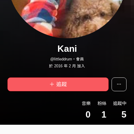
Kani
@littleddrum・會員
於 2016 年 2 月 加入
＋ 追蹤
音樂
粉絲
追蹤中
0
1
5