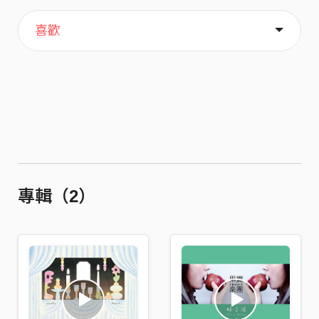
主頁
關於
喜歡
專輯（2）