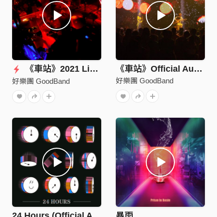
《車站》2021 Live in Legacy Taipei
《車站》Official Audio（Live in Legacy）
好樂團 GoodBand
好樂團 GoodBand
24 Hours (Official Audio)
暴雨