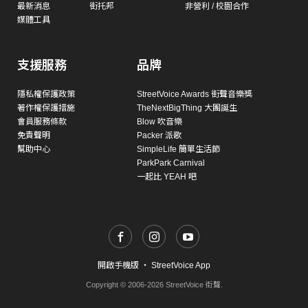
最新消息
街托邦
非營利 / 校園合作
媒體工具
支援服務
品牌
隱私權保護政策
StreetVoice Awards 街聲音樂獎
著作權保護措施
TheNextBigThing 大團誕生
會員服務條款
Blow 吹音樂
免責聲明
Packer 派歌
幫助中心
SimpleLife 簡單生活節
ParkPark Carnival
一起比 YEAH 吧
開啟手機版
・
StreetVoice App
Copyright © 2006-2026 StreetVoice 街聲.