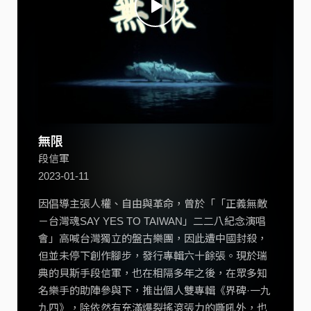
無限
段信軍
2023-01-11
因倡導主張人權、自由與革命，曾於「「正義無敵
－台灣魂SAY YES TO TAIWAN」二二八紀念演唱
會」高喊台灣獨立的盤古樂團，因此遭中國封殺，
但並未停下創作腳步，發行專輯六十餘張。現於瑞
典的貝斯手段信軍，也在相隔多年之後，在眾多知
名樂手的助陣參與下，推出個人雙專輯《界碑·一九
九四》，除依然有充滿爆裂搖滾張力的嘶吼外，也