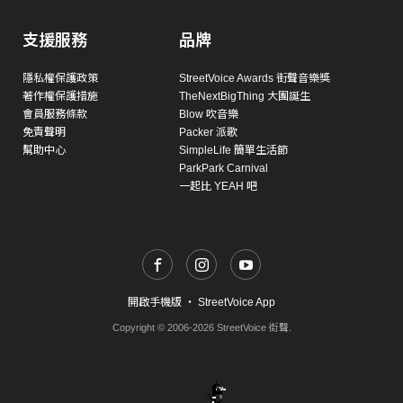
支援服務
品牌
隱私權保護政策
StreetVoice Awards 街聲音樂獎
著作權保護措施
TheNextBigThing 大團誕生
會員服務條款
Blow 吹音樂
免責聲明
Packer 派歌
幫助中心
SimpleLife 簡單生活節
ParkPark Carnival
一起比 YEAH 吧
開啟手機版
・
StreetVoice App
Copyright © 2006-2026 StreetVoice 街聲.